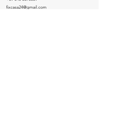
fixcasa24@gmail.com
Social
Facebook
Instagram
Informazioni
Per informazioni, domande o riconoscimenti,
chiama il numero
+39 340 5876839
​Informativa sui Cookie
Informativa privacy
Contattaci