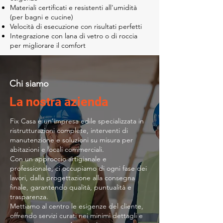
Materiali certificati e resistenti all'umidità
(per bagni e cucine)
Velocità di esecuzione con risultati perfetti
Integrazione con lana di vetro o di roccia
per migliorare il comfort
Chi siamo
La nostra azienda
Fix Casa è un’impresa edile specializzata in
ristrutturazioni complete, interventi di
manutenzione e soluzioni su misura per
abitazioni e locali commerciali.
Con un approccio artigianale e
professionale, ci occupiamo di ogni fase dei
lavori, dalla progettazione alla consegna
finale, garantendo qualità, puntualità e
trasparenza.
Mettiamo al centro le esigenze del cliente,
offrendo servizi curati nei minimi dettagli e